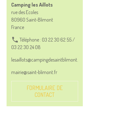
Camping les Aillots
rue des Ecoles
80960 Saint-Blimont
France
Téléphone : 03 22 30 62 55 /
03 22 30 24 08
lesaillots@campingdesaintblimont.com
mairie@saint-blimont.fr
FORMULAIRE DE
CONTACT