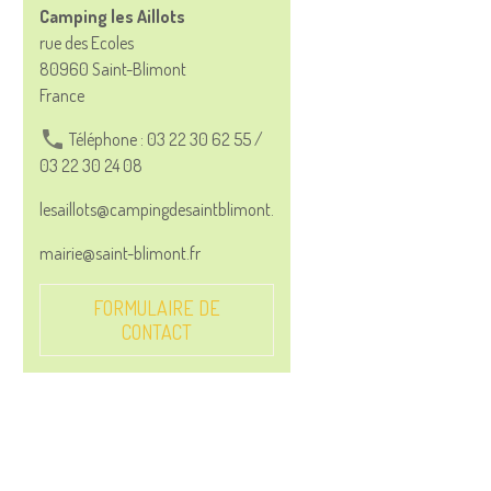
Camping les Aillots
rue des Ecoles
80960 Saint-Blimont
France
Téléphone : 03 22 30 62 55 /
03 22 30 24 08
lesaillots@campingdesaintblimont.com
mairie@saint-blimont.fr
FORMULAIRE DE
CONTACT