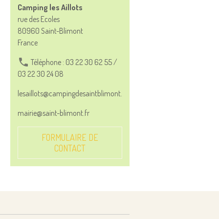
Camping les Aillots
rue des Ecoles
80960 Saint-Blimont
France
Téléphone : 03 22 30 62 55 /
03 22 30 24 08
lesaillots@campingdesaintblimont.com
mairie@saint-blimont.fr
FORMULAIRE DE
CONTACT