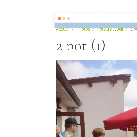
Camping municipal LES AI
Accueil
Photos
Pots d'accueil
2 po
2 pot (1)